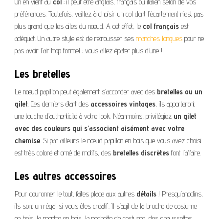
On en vient au
col
; il peut être anglais, français ou italien selon de vos
préférences. Toutefois, veillez à choisir un col dont l’écartement n’est pas
plus grand que les ailes du nœud. A cet effet, le
col français
est
adéquat. Un autre style est de retrousser ses
manches longues
pour ne
pas avoir l’air trop formel ; vous allez épater plus d’une !
Les bretelles
Le nœud papillon peut également s’accorder avec des
bretelles ou un
gilet
. Ces derniers étant des
accessoires vintages
, ils apporteront
une touche d’authenticité à votre look. Néanmoins, privilégiez
un gilet
avec des couleurs qui s’associent aisément avec votre
chemise
. Si par ailleurs le nœud papillon en bois que vous avez choisi
est très coloré et orné de motifs, des
bretelles discrètes
font l’affaire.
Les autres accessoires
Pour couronner le tout, faites place aux autres
détails
! Presqu’anodins,
ils sont un régal si vous êtes créatif. Il s’agit de la broche de costume
en bois, la montre en bois, la pochette de costume, des chaussettes,