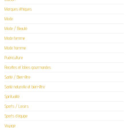
Marques éthiques
Mode
Mode / Beauté
Mode femme
Mode homme
Puériculture
Recettes et Idées gourmandes
Santé / Bien-être
Santé naturelle et bien-être
Spiritualité
Sports / Loisirs
Sports d’équipe
Voyage