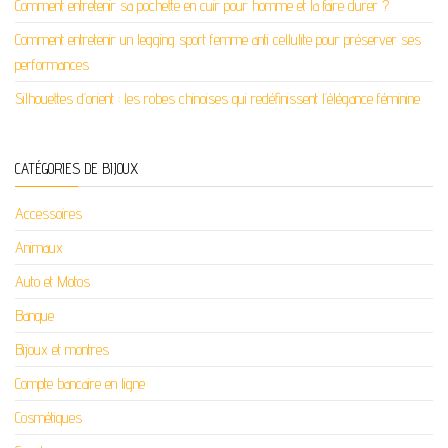
Comment entretenir sa pochette en cuir pour homme et la faire durer ?
Comment entretenir un legging sport femme anti cellulite pour préserver ses
performances
Silhouettes d’orient : les robes chinoises qui redéfinissent l’élégance féminine
CATÉGORIES DE BIJOUX
Accessoires
Animaux
Auto et Motos
Banque
Bijoux et montres
Compte bancaire en ligne
Cosmétiques