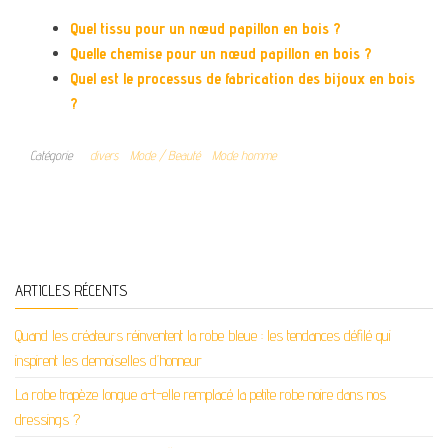
Quel tissu pour un nœud papillon en bois ?
Quelle chemise pour un nœud papillon en bois ?
Quel est le processus de fabrication des bijoux en bois
?
Catégorie
divers
Mode / Beauté
Mode homme
ARTICLES RÉCENTS
Quand les créateurs réinventent la robe bleue : les tendances défilé qui
inspirent les demoiselles d’honneur
La robe trapèze longue a-t-elle remplacé la petite robe noire dans nos
dressings ?