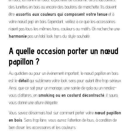
des lunettes en bois ou encore des boutons de manchette. Ils doivent
être
assortis aux couleurs qui composent votre tenue
et à
votre nœud pap’ en bois. Cependant, veillez à ce que les accessoires
n’aient pas tous les mêmes tons, couleurs ou motifs. On recherche une
harmonie
pas un total look hors du style souhaité.
A quelle occasion porter un nœud
papillon ?
Au quotidien ou pour un évènement important, le nœud papillon en bois
est le
détail
qui sublimera votre look sans pour autant être trop sérieux.
Ainsi, que ce soit pour un mariage, une soirée de gala ou un rendez-
vous d’affaires, en
smoking ou en costard décontracté
, il saura
vous donné une allure élégante.
Vous savez désormais tout sur comment porter votre
nœud papillon
en bois
. Sans trop faire, vous aurez l’attention de tous, à condition de
bien doser les accessoires et les couleurs.