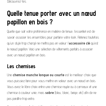
Découvrez-les.
Quelle tenue porter avec un nœud
papillon en bois ?
Quelle que soit votre préférence en matière de tenue, l’essentiel est de
savoir associer les ensembles pour parfaire votre look. Retenez toutefois
qu’un style trop chargé ne mettra pas en valeur l’
accessoire clé
qu’est
le nœud papillon. Voici une sélection de vêtements parfaits à associer
avec un nœud papillon en bois.
Les chemises
Une
chemise manche longue ou courte
est le meilleur choix que
vous puissiez faire pour vous mettre en valeur avec un nœud en bois.
Vous avez le libre choix entre une chemise rayée ou à carreaux et une
chemise à couleur unie, mais
sobre
(bleu, blanc, beige, etc) afin de ne
pas paraître trop extra.