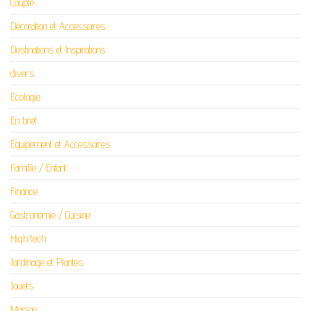
Couple
Décoration et Accessoires
Destinations et Inspirations
divers
Ecologie
En bref
Équipement et Accessoires
Famille / Enfant
Finance
Gastronomie / Cuisine
High tech
Jardinage et Plantes
Jouets
Maison