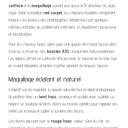
coiffure
et le
maquillage
suivent eux aussi le fil directeur du style
royal. Selon la tradition
red carpet
, les chignons travaillés remportent
toujours les faveurs des photographes. Modernisés par quelques
mèches ondulées ou subtilement relâchées, ils équilibrent classicisme
et décontraction.
Pour les cheveux longs, optez pour une queue-de-cheval basse ultra-
lisse ou, à l’inverse, des
boucles XXL
résolument hollywoodiennes.
Ces options offrent un contraste efficace avec le volume de la robe, tout
en restant élégantes et faciles à porter pendant de longues heures.
Maquillage éclatant et naturel
L’objectif est de magnifier la beauté naturelle tout en étant photogénique.
On préfère donc un
teint frais
, lumineux et sculpté avec subtilité. Le
regard se souligne de fards dorés ou bronze, parfaits pour rappeler les
reflets de la tenue et capter la lumière des flashs.
Les lèvres peuvent oser le
rouge franc
, valeur sûre du chic, en