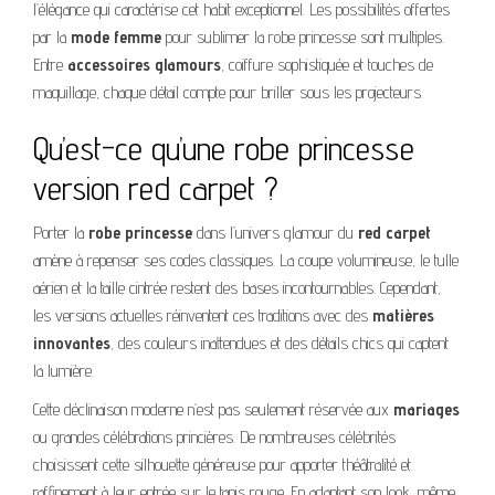
l’élégance qui caractérise cet habit exceptionnel. Les possibilités offertes
par la
mode femme
pour sublimer la robe princesse sont multiples.
Entre
accessoires glamours
, coiffure sophistiquée et touches de
maquillage, chaque détail compte pour briller sous les projecteurs.
Qu’est-ce qu’une robe princesse
version red carpet ?
Porter la
robe princesse
dans l’univers glamour du
red carpet
amène à repenser ses codes classiques. La coupe volumineuse, le tulle
aérien et la taille cintrée restent des bases incontournables. Cependant,
les versions actuelles réinventent ces traditions avec des
matières
innovantes
, des couleurs inattendues et des détails chics qui captent
la lumière.
Cette déclinaison moderne n’est pas seulement réservée aux
mariages
ou grandes célébrations princières. De nombreuses célébrités
choisissent cette silhouette généreuse pour apporter théâtralité et
raffinement à leur entrée sur le tapis rouge. En adaptant son look, même