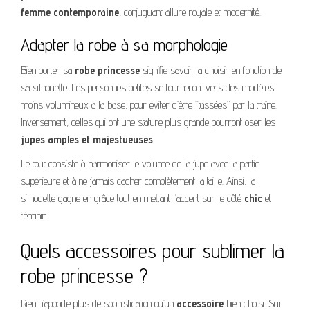
femme contemporaine
, conjuguant allure royale et modernité.
Adapter la robe à sa morphologie
Bien porter sa
robe princesse
signifie savoir la choisir en fonction de
sa silhouette. Les personnes petites se tourneront vers des modèles
moins volumineux à la base, pour éviter d’être “tassées” par la traîne.
Inversement, celles qui ont une stature plus grande pourront oser les
jupes amples et majestueuses
.
Le tout consiste à harmoniser le volume de la jupe avec la partie
supérieure et à ne jamais cacher complètement la taille. Ainsi, la
silhouette gagne en grâce tout en mettant l’accent sur le côté
chic
et
féminin.
Quels accessoires pour sublimer la
robe princesse ?
Rien n’apporte plus de sophistication qu’un
accessoire
bien choisi. Sur