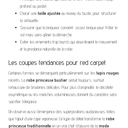
profond ou pastel.
Choisir une
taille ajustée
au niveau du buste, pour structurer
la silhouette.
S’assurer que la longueur convient : assez longue pour frôler le
sol mais sans gêner la démarche.
Éviter les ornements trop lourds qui alourdiraient le mouvement
et la prestance naturelle de la robe.
Les coupes tendances pour red carpet
Certaines formes se démarquent particulièrement sur les
tapis rouges
récents. La
robe princesse bustier
séduit toujours, surtout
rehaussée de broderies délicates. Pour plus d’originalité, le décolleté
asymétrique ou les manches volumineuses donnent du caractère sans
sacrifier l’élégance.
On observe aussi l’émergence des superpositions audacieuses, telles
que l’ajout d’une cape vaporeuse. Ce type de détail transforme la
robe
princesse traditionnelle
en un vrai chef-d’œuvre de la
mode