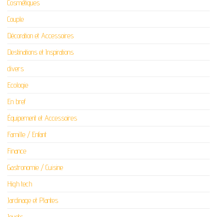
Cosmétiques
Couple
Décoration et Accessoires
Destinations et Inspirations
divers
Ecologie
En bref
Équipement et Accessoires
Famille / Enfant
Finance
Gastronomie / Cuisine
High tech
Jardinage et Plantes
Jouets