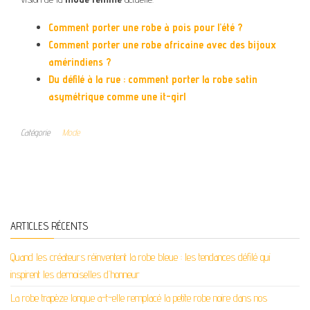
Comment porter une robe à pois pour l’été ?
Comment porter une robe africaine avec des bijoux
amérindiens ?
Du défilé à la rue : comment porter la robe satin
asymétrique comme une it-girl
Catégorie
Mode
ARTICLES RÉCENTS
Quand les créateurs réinventent la robe bleue : les tendances défilé qui
inspirent les demoiselles d’honneur
La robe trapèze longue a-t-elle remplacé la petite robe noire dans nos