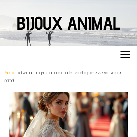
BIJOUX ANIMAL
Accueil
»
Glamour royal : comment porter la robe princesse version red
carpet