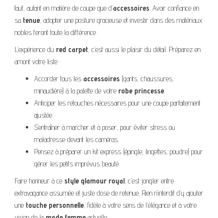
faut, autant en matière de coupe que d’
accessoires
. Avoir confiance en
sa
tenue
, adopter une posture gracieuse et investir dans des matériaux
nobles feront toute la différence.
L’expérience du
red carpet
, c’est aussi le plaisir du détail. Préparez en
amont votre liste :
Accorder tous les
accessoires
(gants, chaussures,
minaudière) à la palette de votre
robe princesse
.
Anticiper les retouches nécessaires pour une coupe parfaitement
ajustée.
S’entraîner à marcher et à poser, pour éviter stress ou
maladresse devant les caméras.
Pensez à préparer un kit express (épingle, lingettes, poudre) pour
gérer les petits imprévus beauté.
Faire honneur à ce
style glamour royal
, c’est jongler entre
extravagance assumée et juste dose de retenue. Rien n’interdit d’y ajouter
une
touche personnelle
, fidèle à votre sens de l’élégance et à votre
vision de la
mode femme
actuelle.