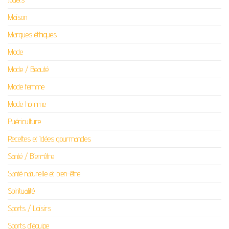
Maison
Marques éthiques
Mode
Mode / Beauté
Mode femme
Mode homme
Puériculture
Recettes et Idées gourmandes
Santé / Bien-être
Santé naturelle et bien-être
Spiritualité
Sports / Loisirs
Sports d’équipe