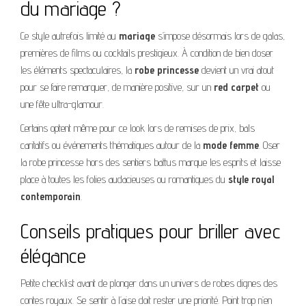
du mariage ?
Ce style autrefois limité au
mariage
s’impose désormais lors de galas,
premières de films ou cocktails prestigieux. À condition de bien doser
les éléments spectaculaires, la
robe princesse
devient un vrai atout
pour se faire remarquer, de manière positive, sur un
red carpet
ou
une fête ultra-glamour.
Certains optent même pour ce look lors de remises de prix, bals
caritatifs ou événements thématiques autour de la
mode femme
. Oser
la robe princesse hors des sentiers battus marque les esprits et laisse
place à toutes les folies audacieuses ou romantiques du
style royal
contemporain
.
Conseils pratiques pour briller avec
élégance
Petite checklist avant de plonger dans un univers de robes dignes des
contes royaux. Se sentir à l’aise doit rester une priorité. Point trop n’en