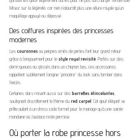
gardant les yeux légèrement ourlés pour ne pas surcharger l’ensemble.
Misez sur la légèreté, car rien n’alourdit plus une allure royale qu’un
maquillage appuyé ou dépassé.
Des coiffures inspirées des princesses
modernes
Les
couronnes
ou peignes ornés de perles font leur grand retour
grâce à l’engouement pour le
style royal revisité
. Portés sur des
demi-queues ou glissés dans un chignon bas, ces accessoires
rappellent subtilement l’origine “princière” du look sans tomber dans
l’excès.
Certaines stars misent aussi sur des
barrettes étincelantes
,
soulignant discrètement le thème du
red carpet
. Cet ajout élégant se
prête autant à un dress code formel pour le mariage qu’à une soirée
mondaine où l’audace reste permise.
Où porter la robe princesse hors