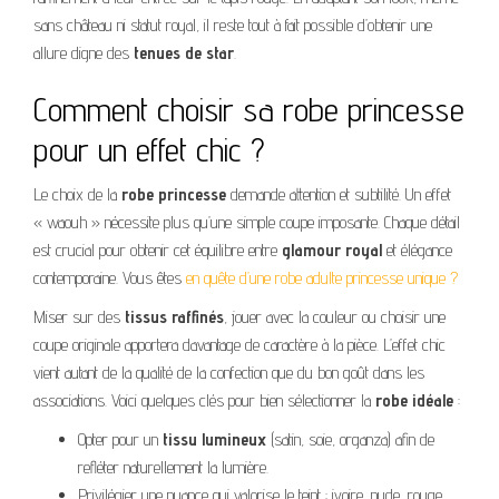
sans château ni statut royal, il reste tout à fait possible d’obtenir une
allure digne des
tenues de star
.
Comment choisir sa robe princesse
pour un effet chic ?
Le choix de la
robe princesse
demande attention et subtilité. Un effet
« waouh » nécessite plus qu’une simple coupe imposante. Chaque détail
est crucial pour obtenir cet équilibre entre
glamour royal
et élégance
contemporaine. Vous êtes
en quête d’une robe adulte princesse unique ?
Miser sur des
tissus raffinés
, jouer avec la couleur ou choisir une
coupe originale apportera davantage de caractère à la pièce. L’effet chic
vient autant de la qualité de la confection que du bon goût dans les
associations. Voici quelques clés pour bien sélectionner la
robe idéale
:
Opter pour un
tissu lumineux
(satin, soie, organza) afin de
refléter naturellement la lumière.
Privilégier une nuance qui valorise le teint : ivoire, nude, rouge