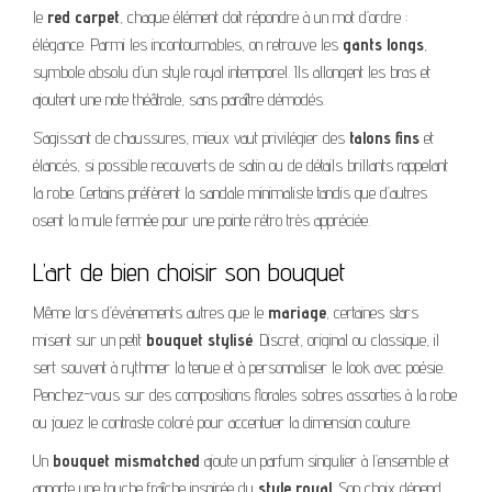
le
red carpet
, chaque élément doit répondre à un mot d’ordre :
élégance. Parmi les incontournables, on retrouve les
gants longs
,
symbole absolu d’un style royal intemporel. Ils allongent les bras et
ajoutent une note théâtrale, sans paraître démodés.
S’agissant de chaussures, mieux vaut privilégier des
talons fins
et
élancés, si possible recouverts de satin ou de détails brillants rappelant
la robe. Certains préfèrent la sandale minimaliste tandis que d’autres
osent la mule fermée pour une pointe rétro très appréciée.
L’art de bien choisir son bouquet
Même lors d’événements autres que le
mariage
, certaines stars
misent sur un petit
bouquet stylisé
. Discret, original ou classique, il
sert souvent à rythmer la tenue et à personnaliser le look avec poésie.
Penchez-vous sur des compositions florales sobres assorties à la robe
ou jouez le contraste coloré pour accentuer la dimension couture.
Un
bouquet mismatched
ajoute un parfum singulier à l’ensemble et
apporte une touche fraîche inspirée du
style royal
. Son choix dépend