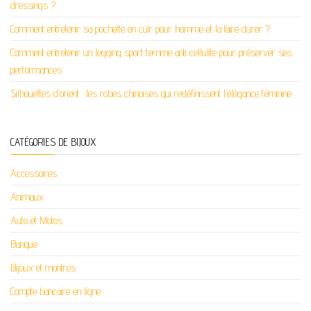
dressings ?
Comment entretenir sa pochette en cuir pour homme et la faire durer ?
Comment entretenir un legging sport femme anti cellulite pour préserver ses
performances
Silhouettes d’orient : les robes chinoises qui redéfinissent l’élégance féminine
CATÉGORIES DE BIJOUX
Accessoires
Animaux
Auto et Motos
Banque
Bijoux et montres
Compte bancaire en ligne