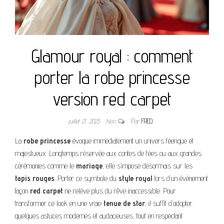
Glamour royal : comment
porter la robe princesse
version red carpet
juillet 21, 2025
Non
Par
FRED
La
robe princesse
évoque immédiatement un univers féerique et
majestueux. Longtemps réservée aux contes de fées ou aux grandes
cérémonies comme le
mariage
, elle s’impose désormais sur les
tapis rouges
. Porter ce symbole du
style royal
lors d’un événement
façon
red carpet
ne relève plus du rêve inaccessible. Pour
transformer ce look en une vraie
tenue de star
, il suffit d’adopter
quelques astuces modernes et audacieuses, tout en respectant