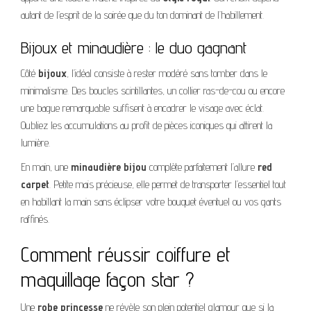
autant de l’esprit de la soirée que du ton dominant de l’habillement.
Bijoux et minaudière : le duo gagnant
Côté
bijoux
, l’idéal consiste à rester modéré sans tomber dans le
minimalisme. Des boucles scintillantes, un collier ras-de-cou ou encore
une bague remarquable suffisent à encadrer le visage avec éclat.
Oubliez les accumulations au profit de pièces iconiques qui attirent la
lumière.
En main, une
minaudière bijou
complète parfaitement l’allure
red
carpet
. Petite mais précieuse, elle permet de transporter l’essentiel tout
en habillant la main sans éclipser votre bouquet éventuel ou vos gants
raffinés.
Comment réussir coiffure et
maquillage façon star ?
Une
robe princesse
ne révèle son plein potentiel glamour que si la