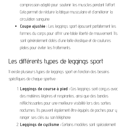
compression adapté pour soutenir les muscles pendant l’effort.
Cela permet de réduire la fatigue musculaire et d’améliorer la
circulation sanguine.
Coupe ajustée :
Les leggings sport épousent parfaitement les
formes du corps pour offrir une totale liberté de mouvement. Ils
sont généralement dotés d’une taille élastique et de coutures
plates pour éviter les frottements.
Les différents types de leggings sport
Il existe plusieurs types de leggings sport en fonction des besoins
spécifiques de chaque sportive :
Leggings de course à pied :
Ces leggings sont conçus avec
des matières légères et respirantes, ainsi que des bandes
réfléchissantes pour une meilleure visibilité lors des sorties
nocturnes. Ils peuvent également être équipés de poches pour y
ranger ses clés ou son téléphone.
Leggings de cyclisme :
Certains modèles sont spécialement