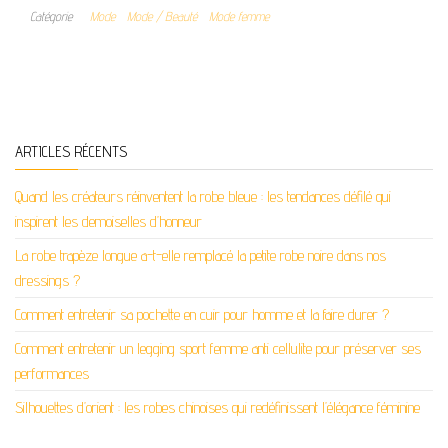
Catégorie
Mode
Mode / Beauté
Mode femme
ARTICLES RÉCENTS
Quand les créateurs réinventent la robe bleue : les tendances défilé qui
inspirent les demoiselles d’honneur
La robe trapèze longue a-t-elle remplacé la petite robe noire dans nos
dressings ?
Comment entretenir sa pochette en cuir pour homme et la faire durer ?
Comment entretenir un legging sport femme anti cellulite pour préserver ses
performances
Silhouettes d’orient : les robes chinoises qui redéfinissent l’élégance féminine