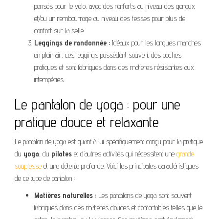
pensés pour le vélo, avec des renforts au niveau des genoux
et/ou un rembourrage au niveau des fesses pour plus de
confort sur la selle.
Leggings de randonnée :
Idéaux pour les longues marches
en plein air, ces leggings possèdent souvent des poches
pratiques et sont fabriqués dans des matières résistantes aux
intempéries.
Le pantalon de yoga : pour une
pratique douce et relaxante
Le pantalon de yoga est quant à lui spécifiquement conçu pour la pratique
du
yoga
, du
pilates
et d’autres activités qui nécessitent une
grande
souplesse
et une détente profonde. Voici les principales caractéristiques
de ce type de pantalon :
Matières naturelles :
Les pantalons de yoga sont souvent
fabriqués dans des matières douces et confortables telles que le