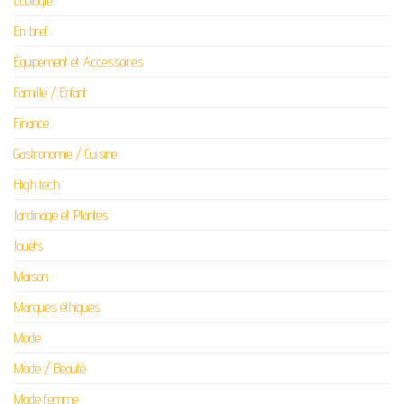
Ecologie
En bref
Équipement et Accessoires
Famille / Enfant
Finance
Gastronomie / Cuisine
High tech
Jardinage et Plantes
Jouets
Maison
Marques éthiques
Mode
Mode / Beauté
Mode femme