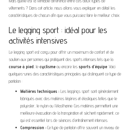
Mais quelle est la véritable différence entre ces deux types de
vêtements ? Dans cet article, nous allons vous expliquer en détail les
caractéristiques de chacun afin que vous puissiez faire le meilleur choix.
Le legging sport : idéal pour les
activités intensives
Le legging sport est conçu pour offrir un maximum de confort et de
soutien aux personnes qui pratiquent des sports intenses tels que la
course à pied
, le
cyclisme
ou encore les
sports d’équipe
. Voici
quelques-unes des caractéristiques principales qui distinguent ce type de
pantalon :
Matières techniques :
Les leggings sport sont généralement
fabriqués avec des matières légères et élastiques telles que le
polyester, le nylon ou l’élasthanne. Ces matières permettent une
meilleure évacuation de la transpiration et sèchent rapidement, ce
qui est essentiel lors de séances d’entraînement intenses.
Compression :
Ce type de pantalon offre souvent un niveau de