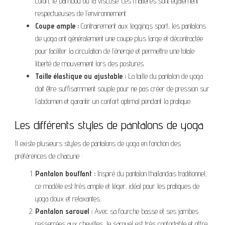
coton, le bambou ou la viscose. Ces matières sont également
respectueuses de l’environnement.
Coupe ample :
Contrairement aux leggings sport, les pantalons
de yoga ont généralement une coupe plus large et décontractée
pour faciliter la circulation de l’énergie et permettre une totale
liberté de mouvement lors des postures.
Taille élastique ou ajustable :
La taille du pantalon de yoga
doit être suffisamment souple pour ne pas créer de pression sur
l’abdomen et garantir un confort optimal pendant la pratique.
Les différents styles de pantalons de yoga
Il existe plusieurs styles de pantalons de yoga en fonction des
préférences de chacune :
Pantalon bouffant :
Inspiré du pantalon thaïlandais traditionnel,
ce modèle est très ample et léger, idéal pour les pratiques de
yoga doux et relaxantes.
Pantalon sarouel :
Avec sa fourche basse et ses jambes
resserrées aux chevilles, le sarouel est très confortable et offre