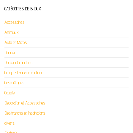
CATÉGORIES DE BIJOUX
Accessoires
Animaux
Auto et Motos
Banque
Bijoux et montres
Compte bancaire en ligne
Cosmétiques
Couple
Décoration et Accessoires
Destinations et Inspirations
divers