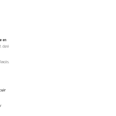
e en
t, doré
’excès.
cuir
r