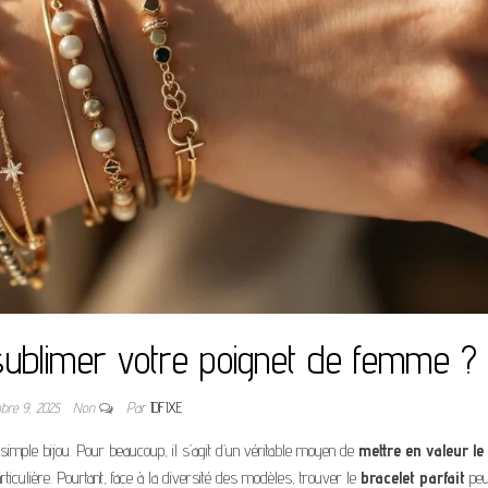
sublimer votre poignet de femme ?
obre 9, 2025
Non
Par
IDFIXE
 simple bijou. Pour beaucoup, il s’agit d’un véritable moyen de
mettre en valeur le
ticulière. Pourtant, face à la diversité des modèles, trouver le
bracelet parfait
peu