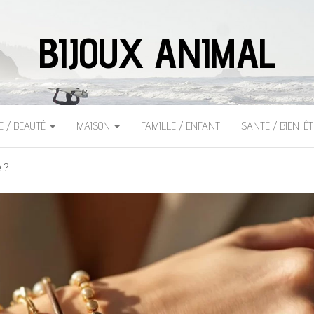
BIJOUX ANIMAL
E / BEAUTÉ
MAISON
FAMILLE / ENFANT
SANTÉ / BIEN-Ê
e ?