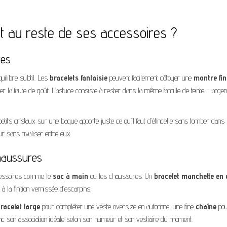
t au reste de ses accessoires ?
res
uilibre subtil. Les
bracelets fantaisie
peuvent facilement côtoyer une
montre fin
r la faute de goût. L’astuce consiste à rester dans la même famille de teinte – argen
etits cristaux sur une bague apporte juste ce qu’il faut d’étincelle sans tomber dans l
r sans rivaliser entre eux.
chaussures
cessoires comme le
sac à main
ou les chaussures. Un
bracelet manchette en 
la finition vernissée d’escarpins.
racelet large
pour compléter une veste oversize en automne, une fine
chaîne
pou
c son association idéale selon son humeur et son vestiaire du moment.