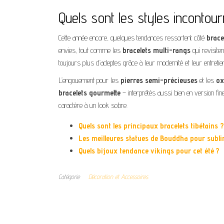
Quels sont les styles incontou
Cette année encore, quelques tendances ressortent côté
brace
envies, tout comme les
bracelets multi-rangs
qui revisite
toujours plus d’adeptes grâce à leur modernité et leur entretien 
L’engouement pour les
pierres semi-précieuses
et les
ox
bracelets gourmette
– interprétés aussi bien en version fin
caractère à un look sobre.
Quels sont les principaux bracelets tibétains ?
Les meilleures statues de Bouddha pour sublim
Quels bijoux tendance vikings pour cet été ?
Catégorie
Décoration et Accessoires