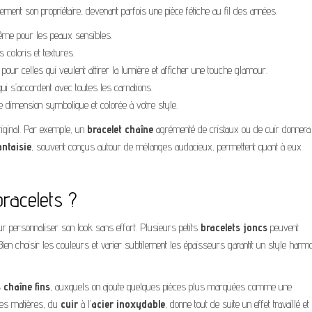
ement son propriétaire, devenant parfois une pièce fétiche au fil des années.
 même pour les peaux sensibles.
 coloris et textures.
s pour celles qui veulent attirer la lumière et afficher une touche glamour.
i s’accordent avec toutes les carnations.
ne dimension symbolique et colorée à votre style.
riginal. Par exemple, un
bracelet chaîne
agrémenté de cristaux ou de cuir donnera
antaisie
, souvent conçus autour de mélanges audacieux, permettent quant à eux
bracelets ?
r personnaliser son look sans effort. Plusieurs petits
bracelets joncs
peuvent
Bien choisir les couleurs et varier subtilement les épaisseurs garantit un style harm
 chaîne fins
, auxquels on ajoute quelques pièces plus marquées comme une
 les matières, du
cuir
à l’
acier inoxydable
, donne tout de suite un effet travaillé et