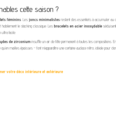
rnables cette saison ?
lets féminins
. Les
joncs minimalistes
restent des essentiels à accumuler au 
nt habilement le stacking classique. Les
bracelets en acier inoxydable
séduisen
ultra facile.
ydes de zirconium
insuffle un air de fête permanent à toutes les compositions. Enf
e qu’en mailles épaisses – font réapparaître une certaine audace rétro, idéale pour d
er votre déco intérieure et extérieure