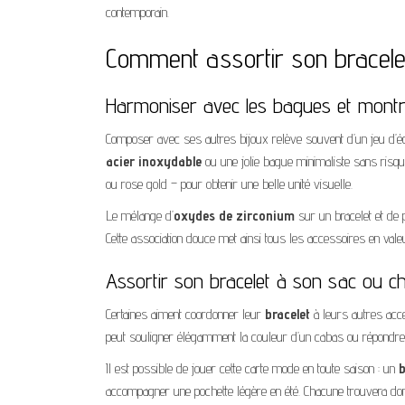
contemporain.
Comment assortir son bracele
Harmoniser avec les bagues et mont
Composer avec ses autres bijoux relève souvent d’un jeu d’éq
acier inoxydable
ou une jolie bague minimaliste sans risque
ou rose gold – pour obtenir une belle unité visuelle.
Le mélange d’
oxydes de zirconium
sur un bracelet et de p
Cette association douce met ainsi tous les accessoires en valeu
Assortir son bracelet à son sac ou 
Certaines aiment coordonner leur
bracelet
à leurs autres ac
peut souligner élégamment la couleur d’un cabas ou répondre à 
Il est possible de jouer cette carte mode en toute saison : un
b
accompagner une pochette légère en été. Chacune trouvera don