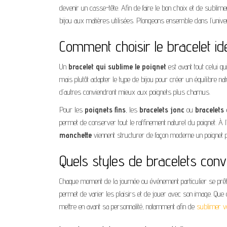
devenir un casse-tête. Afin de faire le bon choix et de sublime
bijou aux matières utilisées. Plongeons ensemble dans l’uni
Comment choisir le bracelet id
Un
bracelet qui sublime le poignet
est avant tout celui qu
mais plutôt adapter le type de bijou pour créer un équilibre nat
d’autres conviendront mieux aux poignets plus charnus.
Pour les
poignets fins
, les
bracelets jonc
ou
bracelets
permet de conserver tout le raffinement naturel du poignet. 
manchette
viennent structurer de façon moderne un poignet plu
Quels styles de bracelets con
Chaque moment de la journée ou événement particulier se prê
permet de varier les plaisirs et de jouer avec son image. Que c
mettre en avant sa personnalité, notamment afin de
sublimer vo