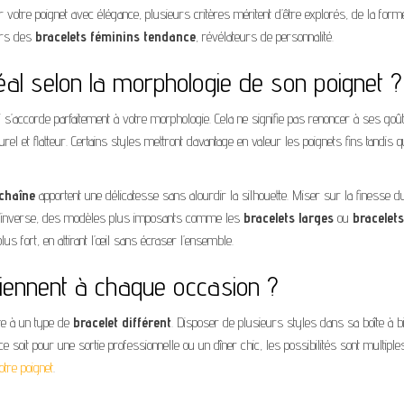
r votre poignet avec élégance, plusieurs critères méritent d’être explorés, de la for
vers des
bracelets féminins tendance
, révélateurs de personnalité.
éal selon la morphologie de son poignet ?
i s’accorde parfaitement à votre morphologie. Cela ne signifie pas renoncer à ses goû
urel et flatteur. Certains styles mettront davantage en valeur les poignets fins tandis 
 chaîne
apportent une délicatesse sans alourdir la silhouette. Miser sur la finesse d
À l’inverse, des modèles plus imposants comme les
bracelets larges
ou
bracelets
s fort, en attirant l’œil sans écraser l’ensemble.
viennent à chaque occasion ?
te à un type de
bracelet différent
. Disposer de plusieurs styles dans sa boîte à b
e soit pour une sortie professionnelle ou un dîner chic, les possibilités sont multiple
tre poignet
.