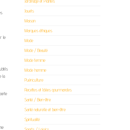
Jardinage et Plantes
Jouets
es
Maison
Marques éthiques
r le
Mode
Mode / Beauté
Mode femme
ubtils
Mode homme
e la
Puériculture
Recettes et Idées gourmandes
porte
Santé / Bien-être
Santé naturelle et bien-être
Spiritualité
une
Sports / Loisirs