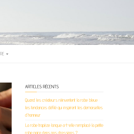
TRE
ARTICLES RÉCENTS
Quand les créateurs réinventent la robe bleue :
les tendances défilé qui inspirent les demoiselles
d’honneur
La robe trapèze longue a-t-elle remplacé la petite
robe noire dans nos dressings ?