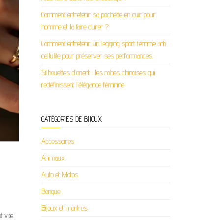
Comment entretenir sa pochette en cuir pour
homme et la faire durer ?
Comment entretenir un legging sport femme anti
cellulite pour préserver ses performances
Silhouettes d’orient : les robes chinoises qui
redéfinissent l’élégance féminine
CATÉGORIES DE BIJOUX
Accessoires
Animaux
Auto et Motos
Banque
Bijoux et montres
t vite