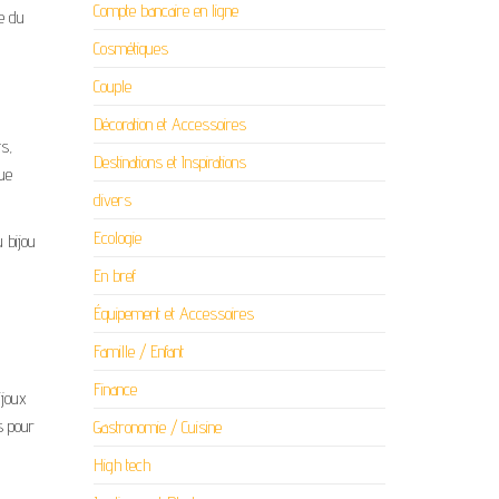
Compte bancaire en ligne
me du
Cosmétiques
Couple
Décoration et Accessoires
ts,
Destinations et Inspirations
que
divers
Ecologie
u bijou
En bref
Équipement et Accessoires
Famille / Enfant
Finance
ijoux
s pour
Gastronomie / Cuisine
High tech