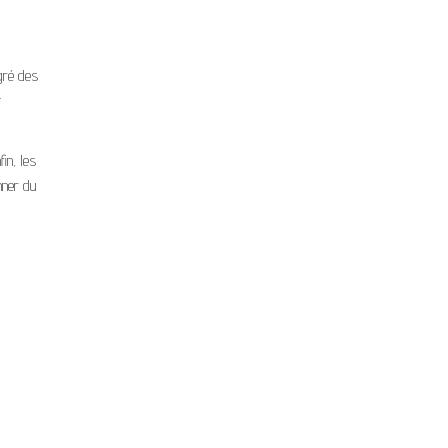
gré des
t
in, les
onner du