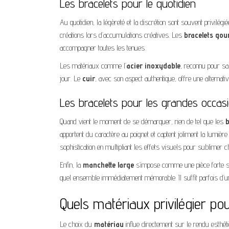
Les bracelets pour le quotidien
Au quotidien, la légèreté et la discrétion sont souvent privilég
créations lors d’accumulations créatives. Les
bracelets gou
accompagner toutes les tenues.
Les matériaux comme l’
acier inoxydable
, reconnu pour sa
jour. Le
cuir
, avec son aspect authentique, offre une alternative
Les bracelets pour les grandes occas
Quand vient le moment de se démarquer, rien de tel que les
b
apportent du caractère au poignet et captent joliment la lumiè
sophistication en multipliant les effets visuels pour sublime
Enfin, la
manchette large
s’impose comme une pièce forte sur
quel ensemble immédiatement mémorable. Il suffit parfois d’un
Quels matériaux privilégier pou
Le choix du
matériau
influe directement sur le rendu esthétiq