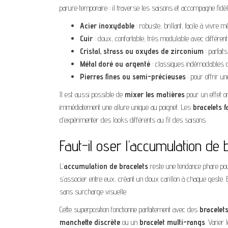
parure temporaire : il traverse les saisons et accompagne fidèl
Acier inoxydable
: robuste, brillant, facile à vivre
Cuir
: doux, confortable, très modulable avec différents
Cristal, strass ou oxydes de zirconium
: parfait
Métal doré ou argenté
: classiques indémodables qu
Pierres fines ou semi-précieuses
: pour offrir u
Il est aussi possible de
mixer les matières
pour un effet o
immédiatement une allure unique au poignet. Les
bracelets f
d’expérimenter des looks différents au fil des saisons.
Faut-il oser l’accumulation de 
L’
accumulation de bracelets
reste une tendance phare pou
s’associer entre eux, créant un doux carillon à chaque geste. 
sans surcharge visuelle.
Cette superposition fonctionne parfaitement avec des
bracelets
manchette discrète
ou un
bracelet multi-rangs
. Varier