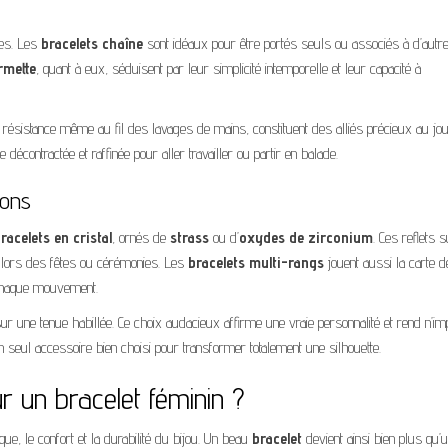
iées. Les
bracelets chaîne
sont idéaux pour être portés seuls ou associés à d’autr
rmette
, quant à eux, séduisent par leur simplicité intemporelle et leur capacité à
 résistance même au fil des lavages de mains, constituent des alliés précieux au jou
 décontractée et raffinée pour aller travailler ou partir en balade.
ions
racelets en cristal
, ornés de
strass
ou d’
oxydes de zirconium
. Ces reflets s
re lors des fêtes ou cérémonies. Les
bracelets multi-rangs
jouent aussi la carte d
r chaque mouvement.
 une tenue habillée. Ce choix audacieux affirme une vraie personnalité et rend n’im
 seul accessoire bien choisi pour transformer totalement une silhouette.
r un bracelet féminin ?
ue, le confort et la durabilité du bijou. Un beau
bracelet
devient ainsi bien plus qu’