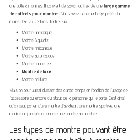
une boîte à montres. Il convient de savoir qu’il existe une
large gamme
de coffrets pour montre
s. Vous avez sûrement déjà porté, du
moins déjà vu, certains d’entre eux.
Montre analogique
Montre à quartz
Montre mécanique
Montre automatique
Montre connectée
Montre de luxe
Montre militaire
Mais on peut aussi classer des garde-temps en fonction de l’usage de
l’accessoire ou encore du statut de la personne qui le porte. C’est ainsi
qu’on peut parler d’une montre d’aviateur, une montre sportive, une
montre de plongée ou encore une montre automobile.
Les types de montre pouvant être