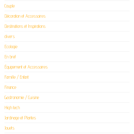
Couple
Décoration et Accessoires
Destinations et Inspirations
divers
Ecologie
En bref
Équipement et Accessoires
Famille / Enfant
Finance
Gastronomie / Cuisine
High tech
Jardinage et Plantes
Jouets