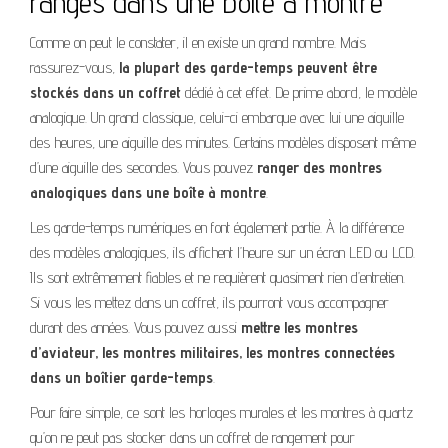
rangés dans une boîte à montre
Comme on peut le constater, il en existe un grand nombre. Mais
rassurez-vous,
la plupart des garde-temps peuvent être
stockés dans un coffret
dédié à cet effet. De prime abord, le modèle
analogique. Un grand classique, celui-ci embarque avec lui une aiguille
des heures, une aiguille des minutes. Certains modèles disposent même
d’une aiguille des secondes. Vous pouvez
ranger des montres
analogiques dans une boîte à montre
.
Les garde-temps numériques en font également partie. À la différence
des modèles analogiques, ils affichent l’heure sur un écran LED ou LCD.
Ils sont extrêmement fiables et ne requièrent quasiment rien d’entretien.
Si vous les mettez dans un coffret, ils pourront vous accompagner
durant des années. Vous pouvez aussi
mettre les montres
d’aviateur, les montres militaires, les montres connectées
dans un boîtier garde-temps
.
Pour faire simple, ce sont les horloges murales et les montres à quartz
qu’on ne peut pas stocker dans un coffret de rangement pour