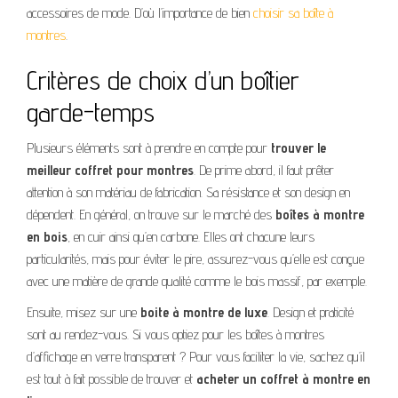
accessoires de mode. D’où l’importance de bien
choisir sa boîte à
montres
.
Critères de choix d’un boîtier
garde-temps
Plusieurs éléments sont à prendre en compte pour
trouver le
meilleur coffret pour montres
. De prime abord, il faut prêter
attention à son matériau de fabrication. Sa résistance et son design en
dépendent. En général, on trouve sur le marché des
boîtes à montre
en bois
, en cuir ainsi qu’en carbone. Elles ont chacune leurs
particularités, mais pour éviter le pire, assurez-vous qu’elle est conçue
avec une matière de grande qualité comme le bois massif, par exemple.
Ensuite, misez sur une
boite à montre de luxe
. Design et praticité
sont au rendez-vous. Si vous optiez pour les boîtes à montres
d’affichage en verre transparent ? Pour vous faciliter la vie, sachez qu’il
est tout à fait possible de trouver et
acheter un coffret à montre en