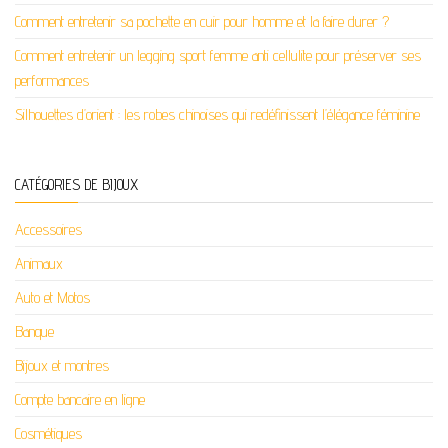
Comment entretenir sa pochette en cuir pour homme et la faire durer ?
Comment entretenir un legging sport femme anti cellulite pour préserver ses
performances
Silhouettes d’orient : les robes chinoises qui redéfinissent l’élégance féminine
CATÉGORIES DE BIJOUX
Accessoires
Animaux
Auto et Motos
Banque
Bijoux et montres
Compte bancaire en ligne
Cosmétiques