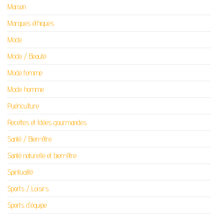
Maison
Marques éthiques
Mode
Mode / Beauté
Mode femme
Mode homme
Puériculture
Recettes et Idées gourmandes
Santé / Bien-être
Santé naturelle et bien-être
Spiritualité
Sports / Loisirs
Sports d’équipe