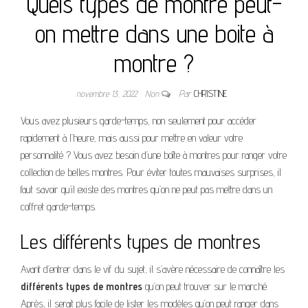
Quels types de montre peut-
on mettre dans une boite à
montre ?
novembre 13, 2022
Non
Par
CHRISTINE
Vous avez plusieurs garde-temps, non seulement pour accéder
rapidement à l’heure, mais aussi pour mettre en valeur votre
personnalité ? Vous avez besoin d’une boîte à montres pour ranger votre
collection de belles montres. Pour éviter toutes mauvaises surprises, il
faut savoir qu’il existe des montres qu’on ne peut pas mettre dans un
coffret garde-temps.
Les différents types de montres
Avant d’entrer dans le vif du sujet, il s’avère nécessaire de connaître les
différents types de montres
qu’on peut trouver sur le marché.
Après, il serait plus facile de lister les modèles qu’on peut ranger dans