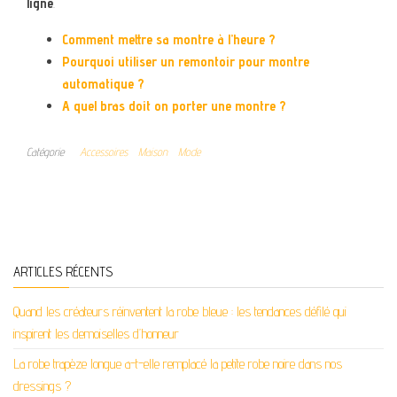
ligne
.
Comment mettre sa montre à l’heure ?
Pourquoi utiliser un remontoir pour montre
automatique ?
A quel bras doit on porter une montre ?
Catégorie
Accessoires
Maison
Mode
ARTICLES RÉCENTS
Quand les créateurs réinventent la robe bleue : les tendances défilé qui
inspirent les demoiselles d’honneur
La robe trapèze longue a-t-elle remplacé la petite robe noire dans nos
dressings ?