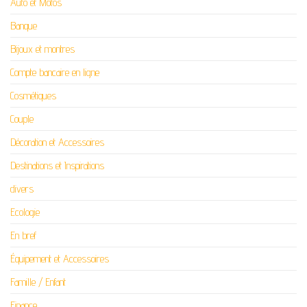
Auto et Motos
Banque
Bijoux et montres
Compte bancaire en ligne
Cosmétiques
Couple
Décoration et Accessoires
Destinations et Inspirations
divers
Ecologie
En bref
Équipement et Accessoires
Famille / Enfant
Finance