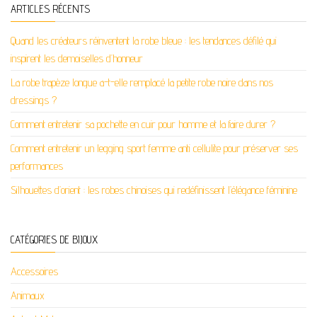
ARTICLES RÉCENTS
Quand les créateurs réinventent la robe bleue : les tendances défilé qui
inspirent les demoiselles d’honneur
La robe trapèze longue a-t-elle remplacé la petite robe noire dans nos
dressings ?
Comment entretenir sa pochette en cuir pour homme et la faire durer ?
Comment entretenir un legging sport femme anti cellulite pour préserver ses
performances
Silhouettes d’orient : les robes chinoises qui redéfinissent l’élégance féminine
CATÉGORIES DE BIJOUX
Accessoires
Animaux