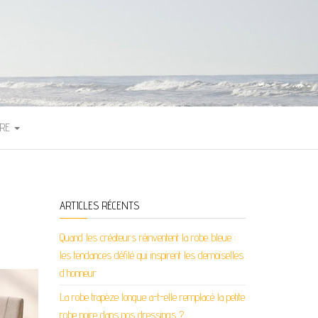
TRE
ARTICLES RÉCENTS
Quand les créateurs réinventent la robe bleue :
les tendances défilé qui inspirent les demoiselles
d’honneur
La robe trapèze longue a-t-elle remplacé la petite
robe noire dans nos dressings ?