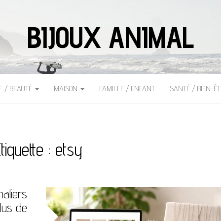
BIJOUX ANIMAL
E / BEAUTÉ
MAISON
FAMILLE / ENFANT
SANTÉ / BIEN-Ê
tiquette :
etsy
aliers
plus de