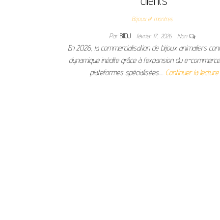
clients
Bijoux et montres
Par
BIJOU
février 17, 2026
Non
En 2026, la commercialisation de bijoux animaliers con
dynamique inédite grâce à l’expansion du e-commerce
plateformes spécialisées.…
Continuer la lecture