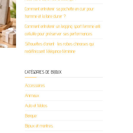
Comment entretenir sa pochette en cuir pour
homme et la faire durer ?
Comment entretenir un legging sport femme anti
cellulite pour préserver ses performances
Silhouettes d’orient : les robes chinoises qui
redéfinissent l’élégance féminine
CATÉGORIES DE BIJOUX
Accessoires
Animaux
Auto et Motos
Banque
Bijoux et montres