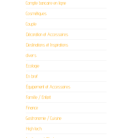
Compte bancaire en ligne
Cosmétiques
Couple
Décoration et Accessoires
Destinations et Inspirations
divers
Ecologie
En bref
Équipement et Accessoires
Famille / Enfant
Finance
Gastronomie / Cuisine
High tech