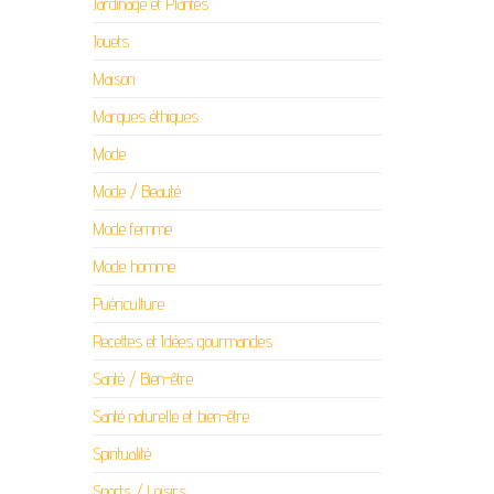
Jardinage et Plantes
Jouets
Maison
Marques éthiques
Mode
Mode / Beauté
Mode femme
Mode homme
Puériculture
Recettes et Idées gourmandes
Santé / Bien-être
Santé naturelle et bien-être
Spiritualité
Sports / Loisirs