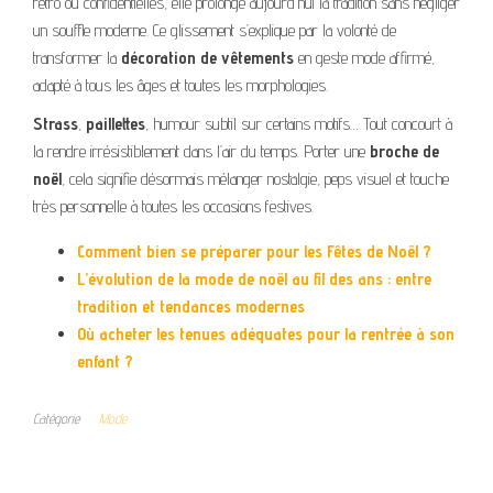
rétro ou confidentielles, elle prolonge aujourd’hui la tradition sans négliger
un souffle moderne. Ce glissement s’explique par la volonté de
transformer la
décoration de vêtements
en geste mode affirmé,
adapté à tous les âges et toutes les morphologies.
Strass
,
paillettes
, humour subtil sur certains motifs… Tout concourt à
la rendre irrésistiblement dans l’air du temps. Porter une
broche de
noël
, cela signifie désormais mélanger nostalgie, peps visuel et touche
très personnelle à toutes les occasions festives.
Comment bien se préparer pour les Fêtes de Noël ?
L’évolution de la mode de noël au fil des ans : entre
tradition et tendances modernes
Où acheter les tenues adéquates pour la rentrée à son
enfant ?
Catégorie
Mode