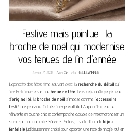
Festive mais pointue : la
broche de noël qui modernise
vos tenues de fin d’année
février 7, 2026
Non
Par
FREDLEWINNER
L’approche des fêtes rime souvent avec la
recherche du détail
qui
fera la différence sur une
tenue de fête
. Dans cette quête perpétuelle
d’
originalité
, la
broche de noël
s’impose comme l’
accessoire
festif
indispensable. Oubliée l’image vieillotte ! Aujourd’hui, elle se
réinvente en touche chic et contemporaine capable de métamorphoser un
simple pull ou une robe élégante. Parfois, il suffit d’un petit
bijou
fantaisie
judicieusement choisi pour apporter une note de magie tout en