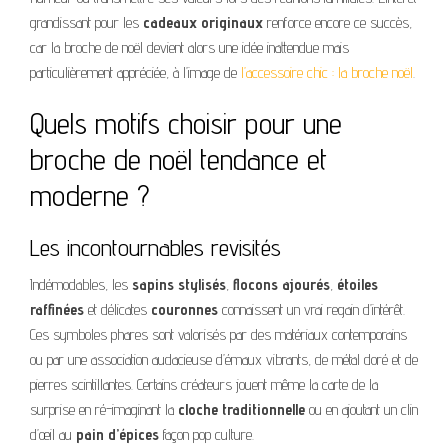
grandissant pour les
cadeaux originaux
renforce encore ce succès,
car la broche de noël devient alors une idée inattendue mais
particulièrement appréciée, à l’image de
l’accessoire chic : la broche noël
.
Quels motifs choisir pour une
broche de noël tendance et
moderne ?
Les incontournables revisités
Indémodables, les
sapins stylisés
,
flocons ajourés
,
étoiles
raffinées
et délicates
couronnes
connaissent un vrai regain d’intérêt.
Ces symboles phares sont valorisés par des matériaux contemporains
ou par une association audacieuse d’émaux vibrants, de métal doré et de
pierres scintillantes. Certains créateurs jouent même la carte de la
surprise en ré-imaginant la
cloche traditionnelle
ou en ajoutant un clin
d’œil au
pain d’épices
façon pop culture.