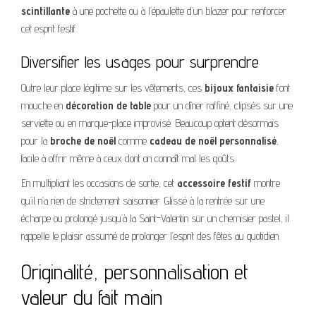
scintillante
à une pochette ou à l’épaulette d’un blazer pour renforcer
cet esprit festif.
Diversifier les usages pour surprendre
Outre leur place légitime sur les vêtements, ces
bijoux fantaisie
font
mouche en
décoration de table
pour un dîner raffiné, clipsés sur une
serviette ou en marque-place improvisé. Beaucoup optent désormais
pour la
broche de noël
comme
cadeau de noël personnalisé
,
facile à offrir même à ceux dont on connaît mal les goûts.
En multipliant les occasions de sortie, cet
accessoire festif
montre
qu’il n’a rien de strictement saisonnier. Glissé à la rentrée sur une
écharpe ou prolongé jusqu’à la Saint-Valentin sur un chemisier pastel, il
rappelle le plaisir assumé de prolonger l’esprit des fêtes au quotidien.
Originalité, personnalisation et
valeur du fait main