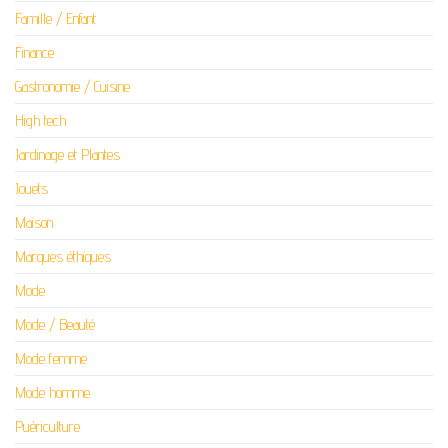
Famille / Enfant
Finance
Gastronomie / Cuisine
High tech
Jardinage et Plantes
Jouets
Maison
Marques éthiques
Mode
Mode / Beauté
Mode femme
Mode homme
Puériculture