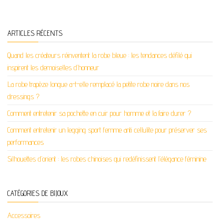
ARTICLES RÉCENTS
Quand les créateurs réinventent la robe bleue : les tendances défilé qui
inspirent les demoiselles d’honneur
La robe trapèze longue a-t-elle remplacé la petite robe noire dans nos
dressings ?
Comment entretenir sa pochette en cuir pour homme et la faire durer ?
Comment entretenir un legging sport femme anti cellulite pour préserver ses
performances
Silhouettes d’orient : les robes chinoises qui redéfinissent l’élégance féminine
CATÉGORIES DE BIJOUX
Accessoires