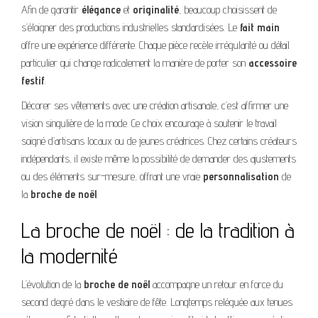
Afin de garantir
élégance
et
originalité
, beaucoup choisissent de
s’éloigner des productions industrielles standardisées. Le
fait main
offre une expérience différente. Chaque pièce recèle irrégularité ou détail
particulier qui change radicalement la manière de porter son
accessoire
festif
.
Décorer ses vêtements avec une création artisanale, c’est affirmer une
vision singulière de la mode. Ce choix encourage à soutenir le travail
soigné d’artisans locaux ou de jeunes créatrices. Chez certains créateurs
indépendants, il existe même la possibilité de demander des ajustements
ou des éléments sur-mesure, offrant une vraie
personnalisation
de
la
broche de noël
.
La broche de noël : de la tradition à
la modernité
L’évolution de la
broche de noël
accompagne un retour en force du
second degré dans le vestiaire de fête. Longtemps reléguée aux tenues