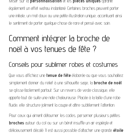
Miser sur la
personnalisation
et les
pièces uniques
garantit
également un effet wahou instantané. Certaines broches peuvent porter
une initiale, un mot doux ou une petite illustration unique, accentuant ainsi
le sentiment de porter quelque chose de rare et pensé avec soin.
Comment intégrer la broche de
noël à vos tenues de fête ?
Conseils pour sublimer robes et costumes
Que vous affichiez une
tenue de fête
élaborée ou que vous souhaitiez
simplement donner du relief à une silhouette sage, la
broche de noël
se glisse facilement partout. Sur un revers de veste classique, elle
apporte tout de suite une note chaleureuse. Placée à la taille d’une robe
fluide, elle structure joliment la coupe et attire subtilement l’attention.
Pour ceux qui aiment détourner les codes, parsemer plusieurs petites
broches
autour du col ou sur un béret insuffle un air espiègle et
délicieusement décalé. Il est aussi possible d’attacher une grande
étoile