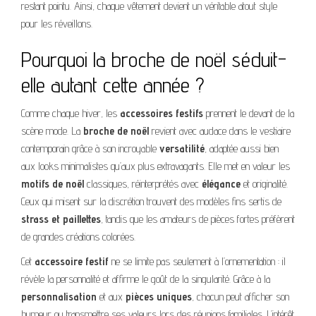
restant pointu. Ainsi, chaque vêtement devient un véritable atout style
pour les réveillons.
Pourquoi la broche de noël séduit-
elle autant cette année ?
Comme chaque hiver, les
accessoires festifs
prennent le devant de la
scène mode. La
broche de noël
revient avec audace dans le vestiaire
contemporain grâce à son incroyable
versatilité
, adaptée aussi bien
aux looks minimalistes qu’aux plus extravagants. Elle met en valeur les
motifs de noël
classiques, réinterprétés avec
élégance
et originalité.
Ceux qui misent sur la discrétion trouvent des modèles fins sertis de
strass et paillettes
, tandis que les amateurs de pièces fortes préfèrent
de grandes créations colorées.
Cet
accessoire festif
ne se limite pas seulement à l’ornementation : il
révèle la personnalité et affirme le goût de la singularité. Grâce à la
personnalisation
et aux
pièces uniques
, chacun peut afficher son
humeur ou transmettre ses valeurs lors des réunions familiales. L’intérêt