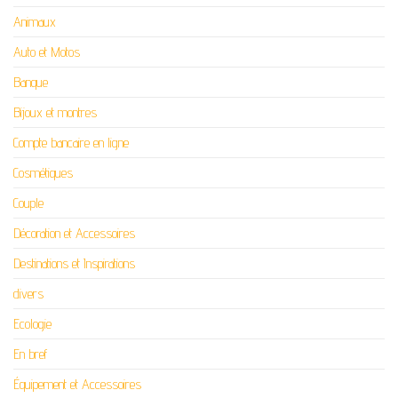
Animaux
Auto et Motos
Banque
Bijoux et montres
Compte bancaire en ligne
Cosmétiques
Couple
Décoration et Accessoires
Destinations et Inspirations
divers
Ecologie
En bref
Équipement et Accessoires