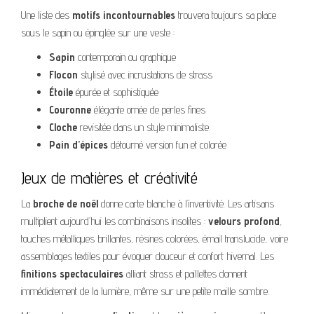
Une liste des
motifs incontournables
trouvera toujours sa place
sous le sapin ou épinglée sur une veste :
Sapin
contemporain ou graphique
Flocon
stylisé avec incrustations de strass
Étoile
épurée et sophistiquée
Couronne
élégante ornée de perles fines
Cloche
revisitée dans un style minimaliste
Pain d’épices
détourné version fun et colorée
Jeux de matières et créativité
La
broche de noël
donne carte blanche à l’inventivité. Les artisans
multiplient aujourd’hui les combinaisons insolites :
velours profond
,
touches métalliques brillantes, résines colorées, émail translucide, voire
assemblages textiles pour évoquer douceur et confort hivernal. Les
finitions spectaculaires
alliant strass et paillettes donnent
immédiatement de la lumière, même sur une petite maille sombre.