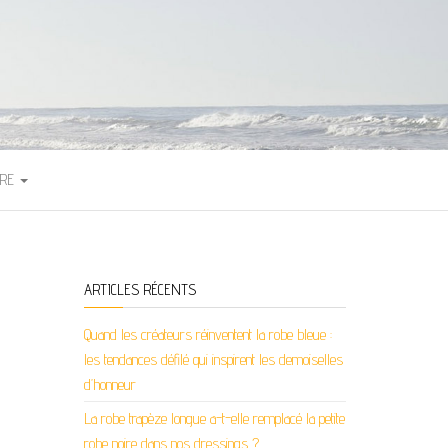
TRE
ARTICLES RÉCENTS
Quand les créateurs réinventent la robe bleue :
les tendances défilé qui inspirent les demoiselles
d’honneur
La robe trapèze longue a-t-elle remplacé la petite
robe noire dans nos dressings ?