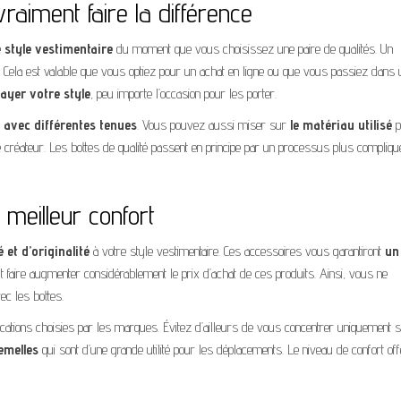
raiment faire la différence
 style vestimentaire
du moment que vous choisissez une paire de qualités. Un
s. Cela est valable que vous optiez pour un achat en ligne ou que vous passiez dans 
ayer votre
style
, peu importe l’occasion pour les porter.
 avec différentes
tenues
. Vous pouvez aussi miser sur
le matériau utilisé
p
 créateur. Les bottes de qualité passent en principe par un processus plus compliqu
 meilleur confort
et d’originalité
à votre style vestimentaire. Ces accessoires vous garantiront
un
t faire augmenter considérablement le prix d’achat de ces produits. Ainsi, vous ne
c les bottes.
rications choisies par les marques. Évitez d’ailleurs de vous concentrer uniquement 
emelles
qui sont d’une grande utilité pour les déplacements. Le niveau de confort off