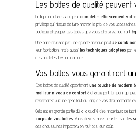
Les bottes de qualité peuvent v
Ce type de chaussure peut
compléter efficacement votre
privilège qui risque de faire monter le prix de vos accessoire
boutique physique. Les bottes que vous choisirez pourront
ég
Une paire réalisée par une grande marque peut
se combiner
leur fabrication, mais aussi
les
techniques
adoptées
par le
des modèles bas de gamme.
Vos bottes vous garantiront un
Des bottes de qualité apporteront
une touche de modernité 
meilleur niveau de confort
à chaque port. Un point qui peu
ressentirez aucune gêne tout au long de vos déplacements ave
Cela est en grande partie dû à la qualité des matériaux de fab
corps de vos bottes
. Vous devrez aussi insister sur
les
s
ces chaussures impactera en tout cas leur coût.