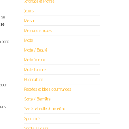
Jardinage et Plantes
Jouets
i se
Maison
ces
Marques éthiques
Mode
 paire
Mode / Beauté
Mode femme
Mode homme
Puériculture
 pour
Recettes et Idées gourmandes
Santé / Bien-être
eurs
Santé naturelle et bien-être
Spiritualité
Sports / Loisirs