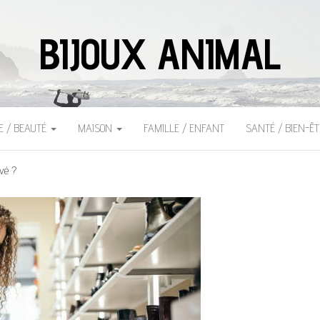
BIJOUX ANIMAL
E / BEAUTÉ
MAISON
FAMILLE / ENFANT
SANTÉ / BIEN-Ê
evé ?