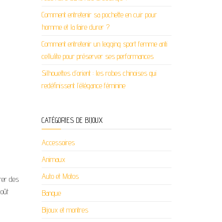
Comment entretenir sa pochette en cuir pour
homme et la faire durer ?
Comment entretenir un legging sport femme anti
cellulite pour préserver ses performances
Silhouettes d’orient : les robes chinoises qui
redéfinissent l’élégance féminine
CATÉGORIES DE BIJOUX
Accessoires
Animaux
Auto et Motos
rer des
coût
Banque
Bijoux et montres