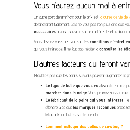
Vous n’aurez aucun mal à entr
Un autre point déterminant pour le prix est
la durée de vie de 
détérioreront facilement. Cela ne veut pas non plus dire que v
accessoires
repose souvent sur la matière de fabrication, 
Vous devrez aussi insister sur
les
conditions
d’entretien
qui vous intéresse. Il ne faut pas hésiter à
consulter les éti
D’autres facteurs qui feront var
N’oubliez pas que les points suivants peuvent augmenter le pr
Le type de botte que vous voulez :
différentes p
marcher dans la neige
. Vous pouvez aussi miser
Le fabricant de la paire qui vous intéresse :
le
attendre à ce que
les
marques
reconnues
proposen
fabricants de bottes sur le marché.
Comment nettoyer des bottes de cowboy ?