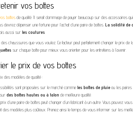
etenir vos bottes
vos bottes
de qualité. Il serait dommage de payer beaucoup sur des accessoires qu
ous devrez dépenser une fortune pour l’achat d’une paire de bottes.
La solidité de 
mais aussi sur
les
coutures
.
des chaussures que vous voulez. Ce facteur peut parfaitement changer le prix de la
quettes
sur chaque botte pour mieux vous orienter pour les entretiens à l’avenir.
ier le prix de vos bottes
ix des modèles de qualité :
ossibilités sont proposées sur le marché comme
les bottes de pluie
ou les paires
 sur
des bottes hautes ou à
talon
de meilleure qualité.
 prix d’une paire de bottes peut changer d’un fabricant à un autre. Vous pouvez vous
t des modèles plus coûteux. Prenez ainsi le temps de vous informer sur les meill