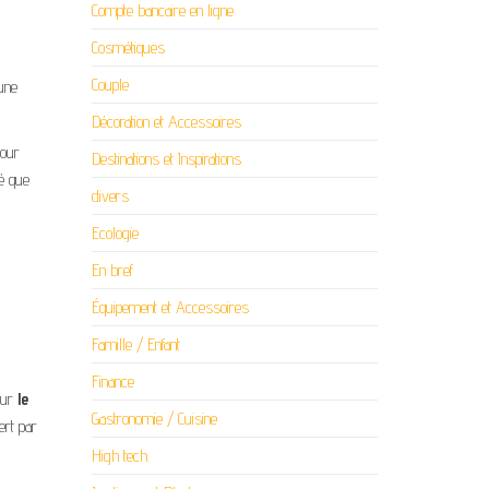
Compte bancaire en ligne
Cosmétiques
Couple
une
Décoration et Accessoires
our
Destinations et Inspirations
é que
divers
Ecologie
En bref
Équipement et Accessoires
Famille / Enfant
Finance
sur
le
Gastronomie / Cuisine
ert par
High tech