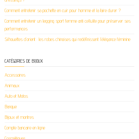
Comment entretenir sa pochette en cuir pour homme et la faire durer ?
Comment entretenir un legging sport femme anti cellulite pour préserver ses
performances
Silhouettes d’orient : les robes chinoises qui redéfinissent l’élégance féminine
CATÉGORIES DE BIJOUX
Accessoires
Animaux
Auto et Motos
Banque
Bijoux et montres
Compte bancaire en ligne
Cosmétiques