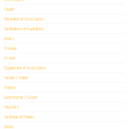
Couple
Décoration et Accessoires
Destinations et Inspirations
divers
Ecologie
En bref
Équipement et Accessoires
Famille / Enfant
Finance
Gastronomie / Cuisine
High tech
Jardinage et Plantes
Jouets