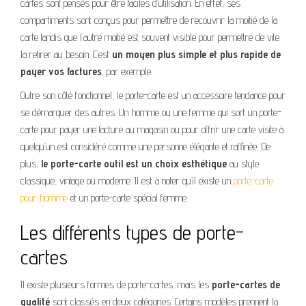
cartes sont pensés pour être faciles d’utilisation. En effet, ses
compartiments sont conçus pour permettre de recouvrir la moitié de la
carte tandis que l’autre moitié est souvent visible pour permettre de vite
la retirer au besoin. C’est
un moyen plus simple et plus rapide de
payer vos factures
, par exemple.
Outre son côté fonctionnel, le porte-carte est un accessoire tendance pour
se démarquer des autres. Un homme ou une femme qui sort un porte-
carte pour payer une facture au magasin ou pour offrir une carte visite à
quelqu’un est considéré comme une personne élégante et raffinée. De
plus,
le porte-carte outil est un choix esthétique
au style
classique, vintage ou moderne. Il est à noter qu’il existe un
porte-carte
pour homme
et un porte-carte spécial femme.
Les différents types de porte-
cartes
Il existe plusieurs formes de porte-cartes, mais les
porte-cartes de
qualité
sont classés en deux catégories. Certains modèles prennent la