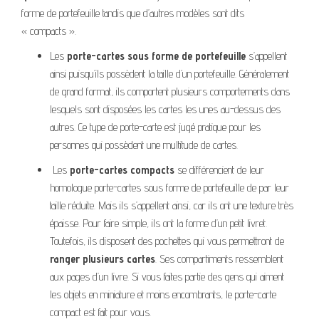
forme de portefeuille tandis que d’autres modèles sont dits
« compacts ».
Les
porte-cartes sous forme de portefeuille
s’appellent
ainsi puisqu’ils possèdent la taille d’un portefeuille. Généralement
de grand format, ils comportent plusieurs comportements dans
lesquels sont disposées les cartes les unes au-dessus des
autres. Ce type de porte-carte est jugé pratique pour les
personnes qui possèdent une multitude de cartes.
Les
porte-cartes compacts
se différencient de leur
homologue porte-cartes sous forme de portefeuille de par leur
taille réduite. Mais ils s’appellent ainsi, car ils ont une texture très
épaisse. Pour faire simple, ils ont la forme d’un petit livret.
Toutefois, ils disposent des pochettes qui vous permettront de
ranger plusieurs cartes
. Ses compartiments ressemblent
aux pages d’un livre. Si vous faites partie des gens qui aiment
les objets en miniature et moins encombrants, le porte-carte
compact est fait pour vous.