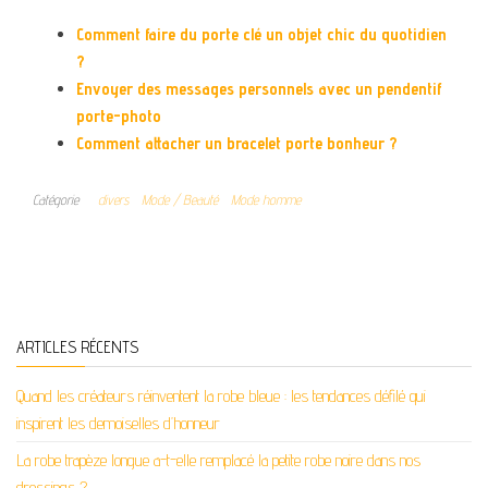
Comment faire du porte clé un objet chic du quotidien
?
Envoyer des messages personnels avec un pendentif
porte-photo
Comment attacher un bracelet porte bonheur ?
Catégorie
divers
Mode / Beauté
Mode homme
ARTICLES RÉCENTS
Quand les créateurs réinventent la robe bleue : les tendances défilé qui
inspirent les demoiselles d’honneur
La robe trapèze longue a-t-elle remplacé la petite robe noire dans nos
dressings ?