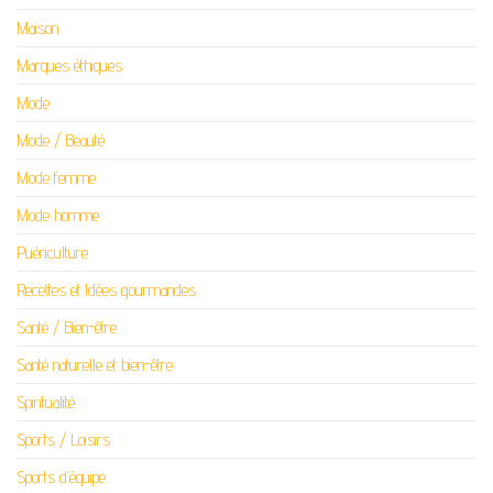
Maison
Marques éthiques
Mode
Mode / Beauté
Mode femme
Mode homme
Puériculture
Recettes et Idées gourmandes
Santé / Bien-être
Santé naturelle et bien-être
Spiritualité
Sports / Loisirs
Sports d’équipe